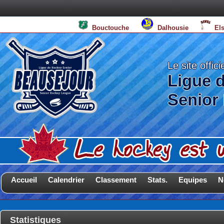
Bouctouche
Dalhousie
El
Le site offici
Ligue 
Senior
Accueil
Calendrier
Classement
Stats.
Equipes
N
Statistiques