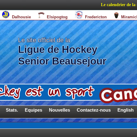
Le calendrier de la sa
e
Dalhousie
Elsipogtog
Fredericton
Miram
Le site officiel de la
Ligue de Hockey
Senior Beausejour
Stats.
Equipes
Nouvelles
Contactez-nous
English