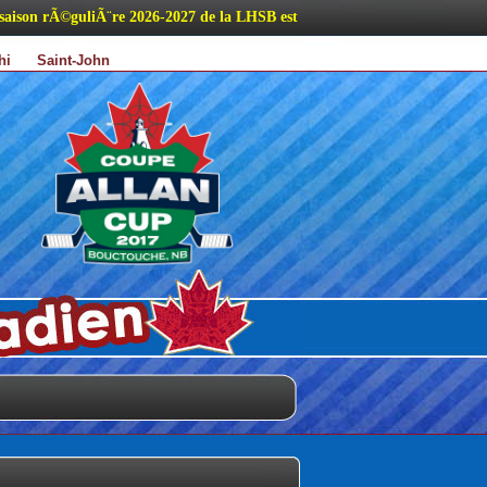
ison rÃ©guliÃ¨re 2026-2027 de la LHSB est maintenant disponible.
ichi
Saint-John