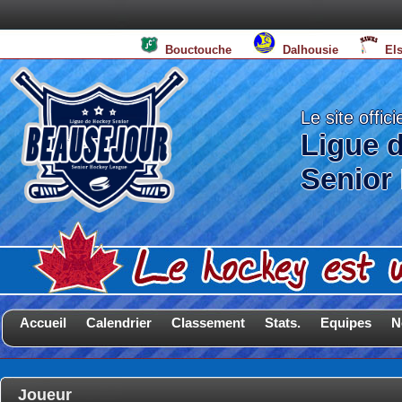
Bouctouche
Dalhousie
El
Le site offici
Ligue 
Senior
Accueil
Calendrier
Classement
Stats.
Equipes
N
Joueur