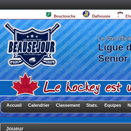
Bouctouche
Dalhousie
El
Le site offici
Ligue 
Senior
Accueil
Calendrier
Classement
Stats.
Equipes
N
Joueur