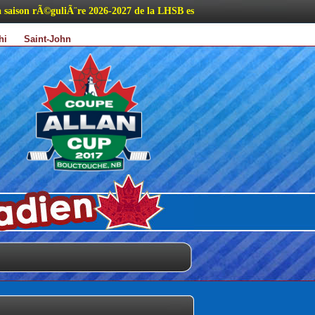
aison rÃ©guliÃ¨re 2026-2027 de la LHSB est maintenant disponible.
ichi
Saint-John