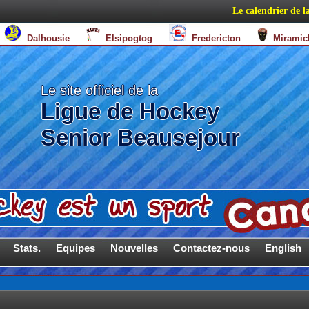
Le calendrier de la s
e
Dalhousie
Elsipogtog
Fredericton
Miram
Le site officiel de la
Ligue de Hockey
Senior Beausejour
Stats.
Equipes
Nouvelles
Contactez-nous
English